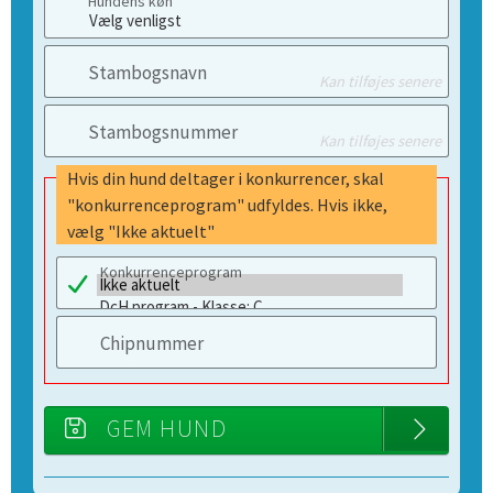
Hundens køn
Stambogsnavn
Kan tilføjes senere
Stambogsnummer
Kan tilføjes senere
Hvis din hund deltager i konkurrencer, skal
"konkurrenceprogram" udfyldes. Hvis ikke,
vælg "Ikke aktuelt"
Konkurrenceprogram
Chipnummer
GEM HUND