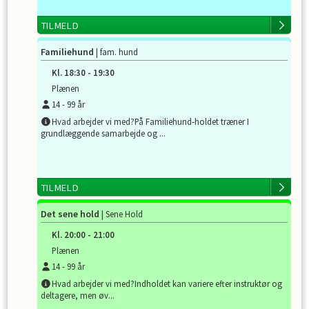
TILMELD
Familiehund
| fam. hund
Kl.
18:30
-
19:30
Plænen
14
-
99
år
Hvad arbejder vi med?På Familiehund‑holdet træner I
grundlæggende samarbejde og ...
TILMELD
Det sene hold
| Sene Hold
Kl.
20:00
-
21:00
Plænen
14
-
99
år
Hvad arbejder vi med?Indholdet kan variere efter instruktør og
deltagere, men øv...