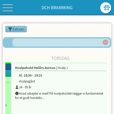
DCH BRAMMING
Filtrer
TORSDAG
Hvalpehold Helårs kursus
| Hvalp 1
Kl.
18:30
-
19:15
Hvalpegård
14
-
99
år
Hvad arbejder vi med?På hvalpeholdet lægger vi fundamentet
for et godt hundeliv....
der vi