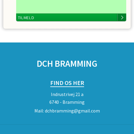
TILMELD
SPONSORER
DCH BRAMMING
FIND OS HER
Indrustrivej 21 a
6740 - Bramming
Mail:
dchbramming@gmail.com