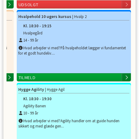
UDSOLGT
Hvalpehold 10 ugers kursus
| Hvalp 2
Kl.
18:30
-
19:15
Hvalpegård
14
-
99
år
er vi
Hvad arbejder vi med?På hvalpeholdet lægger vi fundamentet
for et godt hundeliv....
TILMELD
Hygge Agility
| Hygge Agil
Kl.
18:30
-
19:30
Agiliity Banen
10
-
99
år
Hvad arbejder vi med?Agility handler om at guide hunden
sikkert og med glæde gen...