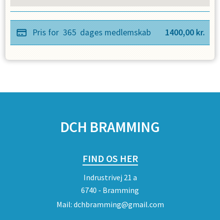
Pris for
365
dages medlemskab
1400,00
kr.
SPONSORER
DCH BRAMMING
FIND OS HER
Indrustrivej 21 a
6740 - Bramming
Mail:
dchbramming@gmail.com