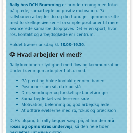
Rally hos DCH Bramming
er hundetræning med fokus
på glæde, samarbejde og positiv motivation. På
rallybanen arbejder du og din hund jer igennem skilte
med forskellige øvelser – fra simple positioner til mere
avancerede samarbejdsopgaver. Det er en sport, hvor
ros, kontakt og arbejdsglæde er i centrum.
Holdet træner onsdag kl.
18.03–19.30
.
🐶 Hvad arbejder vi med?
Rally kombinerer lydighed med flow og kommunikation.
Under træningen arbejder I bl.a. med:
Gå pænt og holde kontakt gennem banen
Positioner som sit, dæk og stå
Drej, vendinger og forskellige baneføringer
Samarbejde tæt ved førerens side
Motivation, belønning og god arbejdsglæde
At udføre øvelserne med ro, fokus og præcision
DcH’s tilgang til rally lægger vægt på, at hunden
må
roses og opmuntres undervejs
, så den hele tiden
bekræftes i at være dygtig.