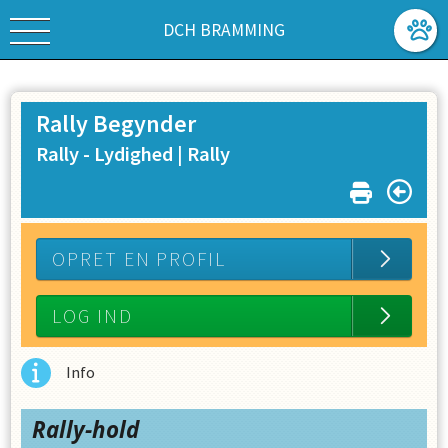
DCH BRAMMING
Rally Begynder
Rally - Lydighed |
Rally
OPRET EN PROFIL
LOG IND
Info
Rally‑hold